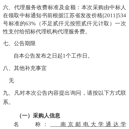
六、代理服务收费标准及金额：本次采购由
中标人
在领取
中标
通知书前根据江苏省发改价格
[2011]534
号标准的63%（不足贰仟元按照贰仟元计取）一次
性支付给
招标
代理机构代理服务费
。
七、公告期限
自本公告发布之日起
1
个工作日。
八、
其他补充事宜
无
九、凡对本次公告内容提出询问，请按以下方式联
系。
（一）采购人信息
名
称：
南京邮电大学通达学