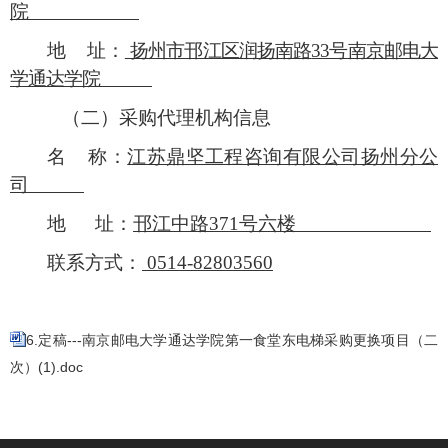
院
地
址：
扬州市邗江区润扬南路
33号南京邮电大
学通达学院
（二）采购代理机构信息
名
称：
江苏鼎坚工程咨询有限公司扬州分公
司
地
址：
邗江中路
371号六楼
联系方式：
0514-82803560
6.定稿---南京邮电大学通达学院第一食堂东电梯采购更换项目（二
次）(1).doc