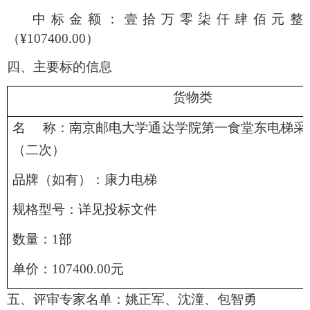
中标金额
：
壹拾万零柒仟肆佰
元整
（
¥107400.00）
四、主要标的信息
货物
类
名
称：
南京邮电大学通达学院第一食堂东电梯采
（二次）
品牌（如有）
：
康力电梯
规格型号
：
详见投标文件
数量
：
1部
单价
：
107400.00元
五、评审专家名单：
姚正军、沈潼、包智勇