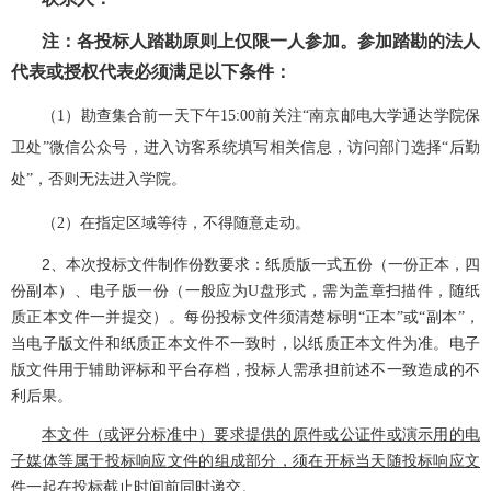
注：各投标人踏勘原则上仅限一人参加。参加踏勘的法人
代表或授权代表必须满足以下条件：
（
1）勘查集合前一天下午15:00前关注“南京邮电大学通达学院保
卫处”微信公众号，进入访客系统填写相关信息，访问部门选择“后勤
处”，否则无法进入学院。
（
2）在指定区域等待，不得随意走动。
2
、本次投标文件制作份数要求：纸质版一式五份（一份正本，四
份副本）、电子版一份（一般应为
U盘形式，需为盖章扫描件，随纸
质正本文件一并提交）。每份投标文件须清楚标明“正本”或“副本”，
当电子版文件和纸质正本文件不一致时，以纸质正本文件为准。电子
版文件用于辅助评标和平台存档，投标人需承担前述不一致造成的不
利后果。
本文件（或评分标准中）要求提供的原件或公证件或演示用的电
子媒体等属于投标响应文件的组成部分，须在开标当天随投标响应文
件一起在投标截止时间前同时递交。