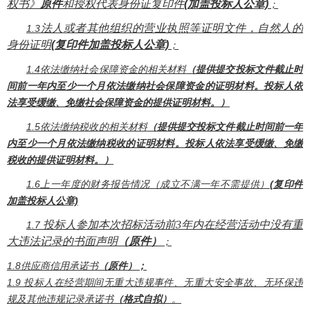
权书》
原件
和授权代表身份证复印件
(加盖投标人公章)
；
法人或者其他组织的营业执照等证明文件，自然人的
1.3
身份证明
(复印件加盖投标人公章)
；
1.4依法缴纳社会保障资金的相关材料
（提供提交投标文件截止时
间前一年内至少一个月依法缴纳社会保障资金的证明材料。投标人依
法享受缓缴、免缴社会保障资金的提供证明材料。）
1.5依法缴纳税收的相关材料
（提供提交投标文件截止时间前一年
内至少一个月依法缴纳税收的证明材料。投标人依法享受缓缴、免缴
税收的提供证明材料。）
1
.
6上一年度的财务报告情况（成立不满一年不需提供）
(复印件
加盖投标人公章)
投标人参加本次招标活动
前
3年内在经营活动中没有重
1.7
大违法记录的书面声明
（原件）
；
1
.
8供应商信用承诺书
（原件）；
1
.
9 投标人在经营期间无重大违规事件、无重大安全事故、无环保违
规及其他违规记录承诺书
（格式自拟）
。