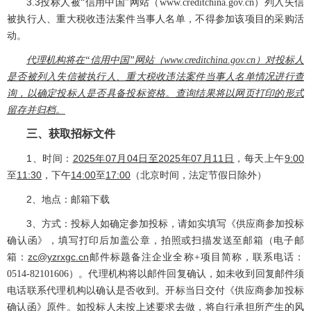
3.3
投标人被
“信用中国”网站（www.creditchina.gov.cn）列入失信
被执行人、重大税收违法案件当事人名单，不得参加该项目的采购活
动。
代理机构将在
“信用中国”网站（www.creditchina.gov.cn）对投标人
是否被列入失信被执行人、重大税收违法案件当事人名单情况进行查
询，以确定投标人是否具备投标资格。查询结果将以网页打印的形式
留存并归档。
三、获取招标文件
1、时间：
2025年07月04日至2025年07月11日
，每天上午
9:
00
至
1
1
:
30
，下午
14
:
00
至
1
7
:
00
（北京时间，
法定节假日
除外）
2、地点：邮箱下载
3、方式：投标人如确定参加投标，请如实填写《供应商参加投标
确认函》，填写打印后加盖公章，拍照或扫描发送至邮箱（电子邮
箱：
zc@yzrxgc.cn
邮件标题备注企业全称
+项目简称，联系电话：
0514-82101606）。代理机构将以邮件回复确认，如未收到回复邮件须
电话联系代理机构以确认是否收到。开标当日交付《供应商参加投标
确认函》原件。如投标人未按上述要求去做，将自行承担所产生的风