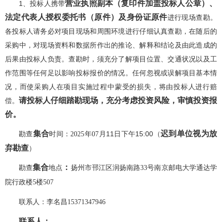
营业执照副本（复印件加盖投标人公章）、
1、
投标人携带
法定代表人授权委托书（原件）及身份证原件
进行现场查勘。
各投标人请务必对项目现场和周围环境进行仔细认真查勘，在随后的
采购中，对现场资料和数据所作出的推论、解释和结论及由此造成的
后果由投标人负责。查勘时，须充分了解项目位置、交通状况以及工
作范围等任何足以影响投标报价的情况。任何忽视或误解项目基本情
况，而使采购人在项目实施过程中蒙受的损失，将由投标人进行赔
请投标人仔细踏勘现场，充分考虑投资风险，审慎投资报
偿。
价。
集合
迟到单位视为放
勘查
月
11
日
下午
1
5:
0
0（
时间：
2025年07
弃勘查
）
集合
：
勘查
地点
扬州市邗江区润扬南路
33号南京邮电大学通达学
院行政楼5楼507
联系人：李名昌
15371347946
联系人：