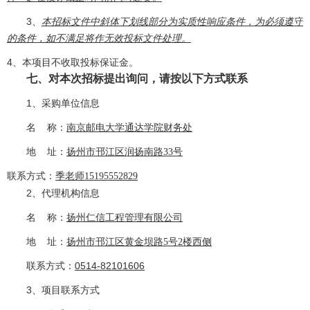
3、
本招标文件中斜体下划线部分为实质性响应条件，为必须遵守
的条件，如不满足将作无效投标文件处理。
4、本项目不收取投标保证金。
七、对本次招标提出询问，请按
以下方式
联系
1、采购单位信息
南京邮电大学通达学院财务处
名
称：
地
址：
扬州市邗江区润扬南路
33号
联系方式：
季老师
15195552829
2、代理机构信息
扬州仁信工程管理有限公司
名
称：
地
址：
扬州市邗江区黄金坝路
5号2楼西侧
联系方式：
0
514-82101606
3、项目联系
方式