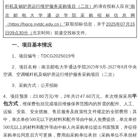
的潜在投标人应在
“南
杆机及锅炉房运行维护服务采购项目（二次）
京邮电大学通达学院采购招标信息网
（https://hqcg.nytdc.edu.cn）”
获取招标信息，并于
2025年07月15
日09点30分
（
北京时间）前递交投标
文件
。
一、项目基本情况
1、项目编号：
TDCG2025019
号
2
、项目名称：
南京邮电大学通达学院
2025年9月-2027年8月中央
空调、空调螺杆机及锅炉房运行维护服务采购项目（二次）
3
、采购方式：公开招标
半
4、项目预算：23.80万元/年，2年共计47.60万元。本次维保采用
包方式
，维保费包括完成项目维修保养范围内的所需的配件、人工、
运输、安装、安全措施、售后服务及政策性文件规定的全部费用；其
中，单次单价
500元以下的材料和配件等由中标人免费提供，单次单价
500元以上的材料和配件等由中标人向采购单位提出书面预算，并征得
采购单位同意后方可更换，费用由采购单位承担（采购单位不承担材